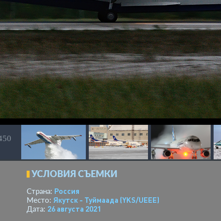
 450
УСЛОВИЯ СЪЕМКИ
Россия
Страна:
Якутск - Туймаада
(YKS/UEEE)
Место:
26 августа 2021
Дата: