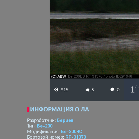
1
/
915
5
0
ИНФОРМАЦИЯ О ЛА
Бериев
Разработчик:
Бе-200
Тип:
Бе-200ЧС
Модификация:
RF-31370
Бортовой номер: