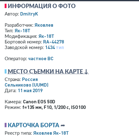
ИНФОРМАЦИЯ О ФОТО
DmitryK
Автор:
Яковлев
Разработчик:
Як-18Т
Тип:
Як-18Т
Модификация:
RA-44278
Бортовой номер:
1434
тип
Заводской номер:
­частное ВС­
Оператор:
МЕСТО СЪЕМКИ НА КАРТЕ ↓
Россия
Страна:
Сельниково
(UUMD)
11 мая 2019
Дата:
Canon EOS 50D
Камера:
f=135 мм
,
F10
,
1/200 с
,
ISO100
Режим:
КАРТОЧКА БОРТА
➦
Яковлев Як-18Т
Реестр типа: