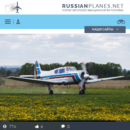
PLANES.NET
RUSSIAN
ПОРТАЛ АВТОРСКОЙ АВИАЦИОННОЙ ФОТОГРАФИИ
НАШИ САЙТЫ
Поиск фотографий
Поиск в реестре
Кратко
Подробно
ВОЙТИ
ЗАРЕГИСТРИРОВАТЬСЯ
774
6
0