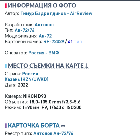
ИНФОРМАЦИЯ О ФОТО
Тимур Бадретдинов - AirReview
Автор:
Антонов
Разработчик:
Ан-72/74
Тип:
Ан-72
Модификация:
RF-72029
/
41
тип
Бортовой номер:
Россия - ВМФ
Оператор:
МЕСТО СЪЕМКИ НА КАРТЕ ↓
Россия
Страна:
Казань
(KZN/UWKD)
2022
Дата:
NIKON D90
Камера:
18.0-105.0 mm f/3.5-5.6
Объектив:
f=90 мм
,
F9
,
1/640 с
,
ISO200
Режим:
КАРТОЧКА БОРТА
➦
Антонов Ан-72/74
Реестр типа: