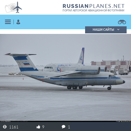
PLANES.NET
RUSSIAN
ПОРТАЛ АВТОРСКОЙ АВИАЦИОННОЙ ФОТОГРАФИИ
НАШИ САЙТЫ
Поиск фотографий
Поиск в реестре
Кратко
Подробно
ВОЙТИ
ЗАРЕГИСТРИРОВАТЬСЯ
1161
9
1