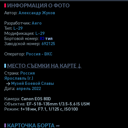
ИНФОРМАЦИЯ О ФОТО
Александр Жуков
Автор:
Aero
Разработчик:
L-29
Тип:
L-29
Модификация:
83
тип
Бортовой номер:
692125
Заводской номер:
Россия - ВКС
Оператор:
МЕСТО СЪЕМКИ НА КАРТЕ ↓
Россия
Страна:
Ярославль (г.)
→
Музей Боевой Славы
апрель 2022
Дата:
Canon EOS 80D
Камера:
EF-S18-135mm f/3.5-5.6 IS USM
Объектив:
f=18 мм
,
F7.1
,
1/125 с
,
ISO100
Режим:
КАРТОЧКА БОРТА
➦