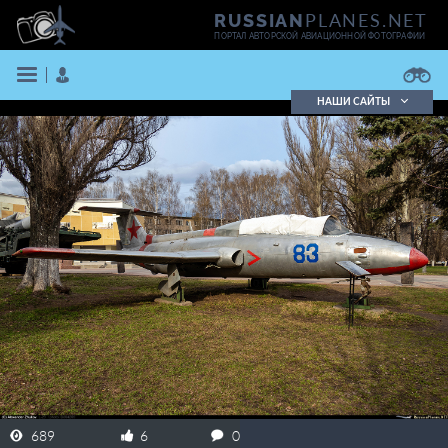
PLANES.NET
RUSSIAN
ПОРТАЛ АВТОРСКОЙ АВИАЦИОННОЙ ФОТОГРАФИИ
НАШИ САЙТЫ
Поиск фотографий
Поиск в реестре
Кратко
Подробно
ВОЙТИ
ЗАРЕГИСТРИРОВАТЬСЯ
689
6
0