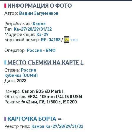
ИНФОРМАЦИЯ О ФОТО
Вадим Загуменнов
Автор:
Камов
Разработчик:
Ка-27/28/29/31/32
Тип:
Ка-29
Модификация:
RF-34188
/
39
тип
Бортовой номер:
Россия - ВМФ
Оператор:
МЕСТО СЪЕМКИ НА КАРТЕ ↓
Россия
Страна:
Кубинка
(UUMB)
2023
Дата:
Canon EOS 6D Mark II
Камера:
EF24-105mm f/4L IS II USM
Объектив:
f=42 мм
,
F8
,
1/800 с
,
ISO200
Режим:
КАРТОЧКА БОРТА
➦
Камов Ка-27/28/29/31/32
Реестр типа: