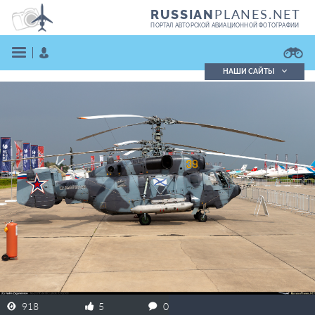
PLANES.NET
RUSSIAN
ПОРТАЛ АВТОРСКОЙ АВИАЦИОННОЙ ФОТОГРАФИИ
НАШИ САЙТЫ
Поиск фотографий
Поиск в реестре
Кратко
Подробно
ВОЙТИ
ЗАРЕГИСТРИРОВАТЬСЯ
918
5
0