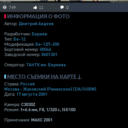
749
11
0
ИНФОРМАЦИЯ О ФОТО
Дмитрий Авдеев
Автор:
Бериев
Разработчик:
Бе-12
Тип:
Бе-12П-200
Модификация:
00046
Бортовой номер:
8601301
Заводской номер:
ТАНТК им. Бериева
Оператор:
МЕСТО СЪЕМКИ НА КАРТЕ ↓
Россия
Страна:
Москва - Жуковский (Раменское)
(ZIA/UUBW)
17 августа 2001
Дата:
C3030Z
Камера:
f=6.6 мм
,
F8
,
1/320 с
,
ISO100
Режим:
МАКС 2001
Примечания: