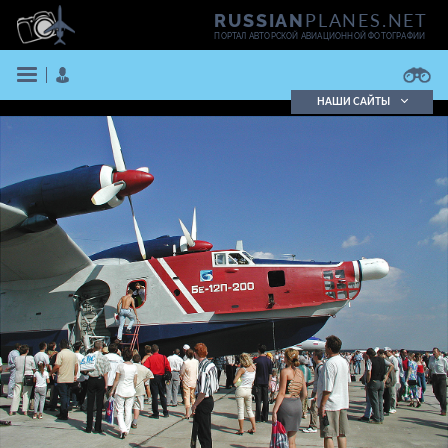
PLANES.NET
RUSSIAN
ПОРТАЛ АВТОРСКОЙ АВИАЦИОННОЙ ФОТОГРАФИИ
НАШИ САЙТЫ
Поиск фотографий
Поиск в реестре
Кратко
Подробно
ВОЙТИ
ЗАРЕГИСТРИРОВАТЬСЯ