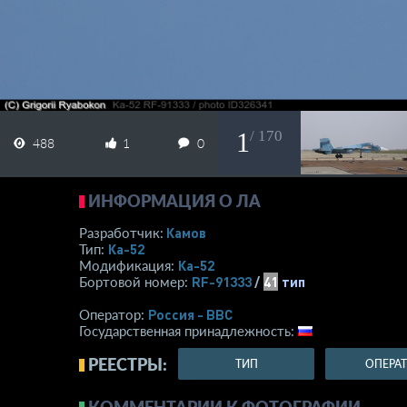
1
/ 170
488
1
0
ИНФОРМАЦИЯ О ЛА
Камов
Разработчик:
Ка-52
Тип:
Ка-52
Модификация:
RF-91333
/
41
тип
Бортовой номер:
Россия - ВВС
Оператор:
Государственная принадлежность:
РЕЕСТРЫ:
ТИП
ОПЕРА