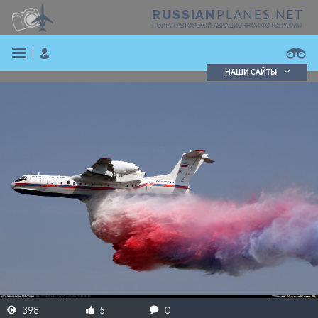
PLANES.NET
RUSSIAN
ПОРТАЛ АВТОРСКОЙ АВИАЦИОННОЙ ФОТОГРАФИИ
НАШИ САЙТЫ
Поиск фотографий
Поиск в реестре
Кратко
Подробно
ВОЙТИ
ЗАРЕГИСТРИРОВАТЬСЯ
398
5
0