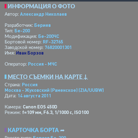
ИНФОРМАЦИЯ О ФОТО
Александр Николаев
Автор:
Бериев
Разработчик:
Бе-200
Тип:
Бе-200ЧС
Модификация:
RF-32765
Бортовой номер:
76820001301
Заводской номер:
Иван Борзов
Имя:
Россия - МЧС
Оператор:
МЕСТО СЪЕМКИ НА КАРТЕ ↓
Россия
Страна:
Москва - Жуковский (Раменское)
(ZIA/UUBW)
14 августа 2011
Дата:
Canon EOS 450D
Камера:
f=109 мм
,
F6.3
,
1/1000 с
,
ISO100
Режим:
КАРТОЧКА БОРТА
➦
Бериев Бе-200
Реестр типа: