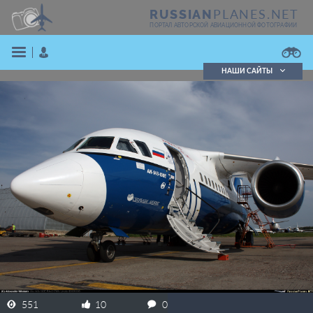
PLANES.NET
RUSSIAN
ПОРТАЛ АВТОРСКОЙ АВИАЦИОННОЙ ФОТОГРАФИИ
НАШИ САЙТЫ
Поиск фотографий
Поиск в реестре
Кратко
Подробно
ВОЙТИ
ЗАРЕГИСТРИРОВАТЬСЯ
551
10
0