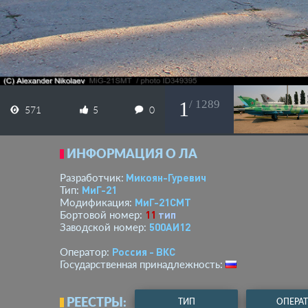
1
/ 1289
571
5
0
ИНФОРМАЦИЯ О ЛА
Микоян-Гуревич
Разработчик:
МиГ-21
Тип:
МиГ-21СМТ
Модификация:
11
тип
Бортовой номер:
500АИ12
Заводской номер:
Россия - ВКС
Оператор:
Государственная принадлежность:
РЕЕСТРЫ:
ТИП
ОПЕРА