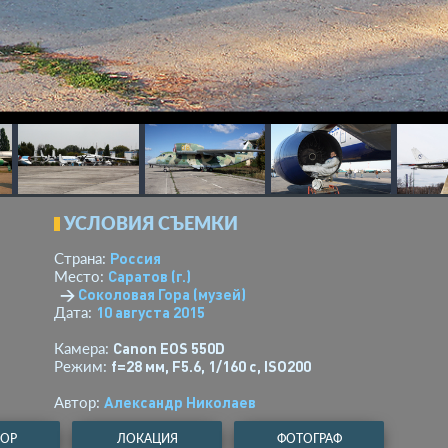
УСЛОВИЯ СЪЕМКИ
Россия
Страна:
Саратов (г.)
Место:
→
Соколовая Гора (музей)
10 августа 2015
Дата:
Canon EOS 550D
Камера:
f=28 мм
,
F5.6
,
1/160 с
,
ISO200
Режим:
Александр Николаев
Автор:
ТОР
ЛОКАЦИЯ
ФОТОГРАФ