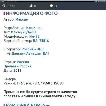
2744
8
0
ИНФОРМАЦИЯ О ФОТО
Максим
Автор:
Ильюшин
Разработчик:
Ил-76/78/А-50
Тип:
Ил-78
Модификация:
RA-78814
Бортовой номер:
Россия - ВВС
Оператор:
→
Дальняя Авиация (ДА)
Россия
Страна:
Прочее - Россия
2011
Дата:
Камера:
f=6.3 мм
,
F8.4
,
1/350 с
,
ISO80
Режим:
Не судите строго за качество -
Примечания:
простая мыльница и снимал почти на ходу...
КАРТОЧКА БОРТА
➦