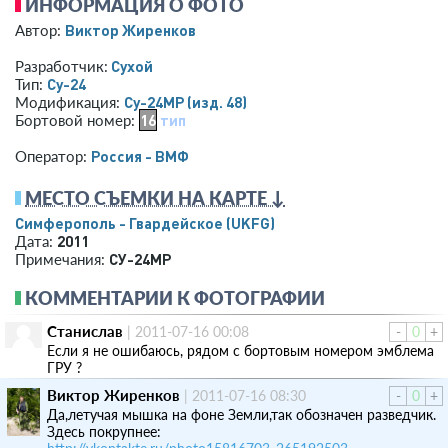
ИНФОРМАЦИЯ О ФОТО
Виктор Жиренков
Автор:
Сухой
Разработчик:
Су-24
Тип:
Су-24МР (изд. 48)
Модификация:
16
тип
Бортовой номер:
Россия - ВМФ
Оператор:
МЕСТО СЪЕМКИ НА КАРТЕ ↓
Симферополь - Гвардейское
(UKFG)
2011
Дата:
СУ-24МР
Примечания:
КОММЕНТАРИИ К ФОТОГРАФИИ
Станислав
|
2011-07-16 00:08
-
0
+
Если я не ошибаюсь, рядом с бортовым номером эмблема
ГРУ ?
Виктор Жиренков
|
2011-07-16 08:30
-
0
+
Да,летучая мышка на фоне Земли,так обозначен разведчик.
Здесь покрупнее: