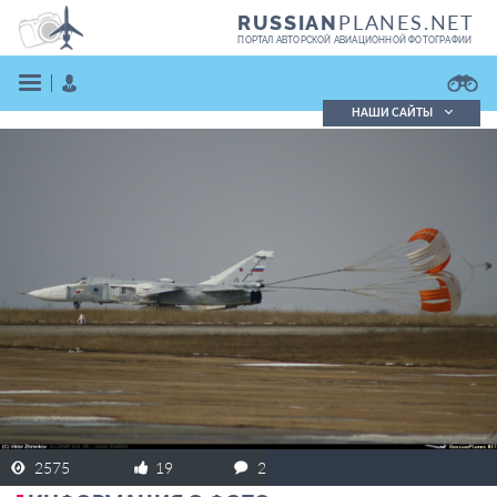
PLANES.NET
RUSSIAN
ПОРТАЛ АВТОРСКОЙ АВИАЦИОННОЙ ФОТОГРАФИИ
НАШИ САЙТЫ
Поиск фотографий
Поиск в реестре
Кратко
Подробно
ВОЙТИ
ЗАРЕГИСТРИРОВАТЬСЯ
2575
19
2