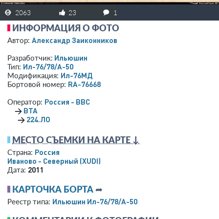
2063
23
1
ИНФОРМАЦИЯ О ФОТО
Александр Заиконников
Автор:
Ильюшин
Разработчик:
Ил-76/78/А-50
Тип:
Ил-76МД
Модификация:
RA-76668
Бортовой номер:
Россия - ВВС
Оператор:
→
ВТА
→
224.ЛО
МЕСТО СЪЕМКИ НА КАРТЕ ↓
Россия
Страна:
Иваново - Северный
(XUDI)
2011
Дата:
КАРТОЧКА БОРТА
➦
Ильюшин Ил-76/78/А-50
Реестр типа: