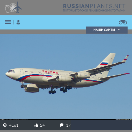
PLANES.NET
RUSSIAN
ПОРТАЛ АВТОРСКОЙ АВИАЦИОННОЙ ФОТОГРАФИИ
НАШИ САЙТЫ
Поиск фотографий
Поиск в реестре
Кратко
Подробно
ВОЙТИ
ЗАРЕГИСТРИРОВАТЬСЯ
4161
24
17