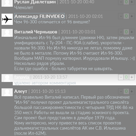
Руслан Давлетшин
|
2011-10-20 00:40
-
0
+
Членолет
Александр FILINVIDEO
-
0
+
|
2011-10-20 02:01
Чем 96-300 отличается от 96 внешне?
Виталий Чернышов
|
2011-10-20 03:01
-
0
+
Изначально Ил-96 был длиннее (движки НК), затем решили
унифицировать с Ту-204 - ПС-90А (слабее), укоротили -
назвали 96-300. Но Ил-96 никогда не летал, помоему даже
не было в металле. Потому Ил-96 считают Ил-96-300.
Вообщем МАП порнуху натворил. Изуродовали Ильюшу. :-((
Несколько рядов убрали.
Если где ошибся - больно табуретки не швырять.
fanavia
|
2011-10-20 13:57
-
0
+
удалено автором комментария
Алеут
|
2011-10-20 15:13
-
0
+
Всё правильно Виталий написал. Первый раз обозначение
"Ил-96" получил проект дальнемагистрального самолёта
большой пассажировместимости с четырьмя ТРД НК-86 на
350 мест. Работы не вышли за стадию эскизного проекта.
Сам проект был представлен в декабре 1979 года.
Кому интересно, могу привести весь список проектов
дальнемагистральных самолётов АК им С.В. Ильюшина
(после Ил-62М).