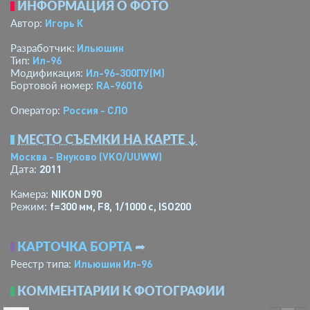
ИНФОРМАЦИЯ О ФОТО
Игорь К
Автор:
Ильюшин
Разработчик:
Ил-96
Тип:
Ил-96-300ПУ(М)
Модификация:
RA-96016
Бортовой номер:
Россия - СЛО
Оператор:
МЕСТО СЪЕМКИ НА КАРТЕ ↓
Москва - Внуково
(VKO/UUWW)
2011
Дата:
NIKON D90
Камера:
f=300 мм
,
F8
,
1/1000 с
,
ISO200
Режим:
КАРТОЧКА БОРТА
➦
Ильюшин Ил-96
Реестр типа:
КОММЕНТАРИИ К ФОТОГРАФИИ