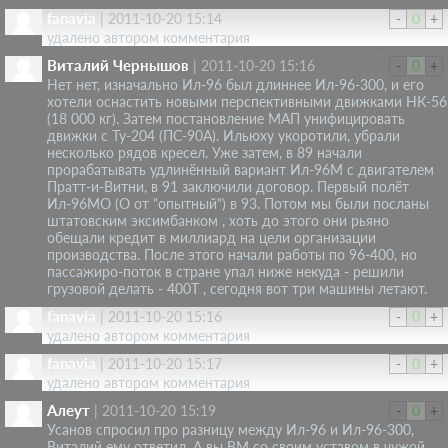
fanavia
|
2011-10-20 15:14
-
0
+
удалено автором комментария
Виталий Чернышов
|
2011-10-20 15:16
-
0
+
Нет нет, изначально Ил-96 был длиннее Ил-96-300, и его
хотели оснастить новыми перспективными движками НК-56
(18 000 кг). Затем постановление МАП унифицировать
движки с Ту-204 (ПС-90А). Ильюху укоротили, убрали
несколько рядов кресел. Уже затем, в 89 начали
прорабатывать удлинённый вариант Ил-96М с двигателем
Пратт-и-Витни, в 91 заключили договор. Первый полёт
Ил-96МО (О от "опытный") в 93. Потом мы были посланы
штатовским эксимбанком , хоть до этого они рьяно
обещали кредит в миллиард на цели организации
производства. После этого начали работы по 96-400, но
пассажиро-поток в стране упал ниже некуда - решили
грузовой делать - 400Т , сегодня вот три машины летают.
fanavia
|
2011-10-20 15:16
-
0
+
удалено автором комментария
fanavia
|
2011-10-20 15:17
-
0
+
удалено автором комментария
Алеут
|
2011-10-20 15:19
-
0
+
Усанов спросил про разницу между Ил-96 и Ил-96-300,
Виталий ему ответил. А вы ВМ со своим уставом в чужой