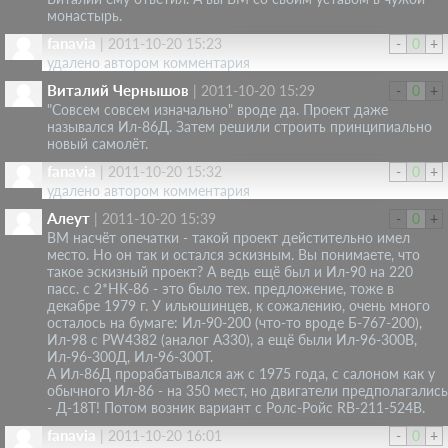
монастырь.
fanavia
|
2011-10-20 15:23
-
0
+
удалено автором комментария
Виталий Чернышов
|
2011-10-20 15:29
-
0
+
"Совсем совсем изначально" вроде да. Проект даже
назывался Ил-86Д. Затем решили строить принципиально
новый самолёт.
fanavia
|
2011-10-20 15:32
-
0
+
удалено автором комментария
Алеут
|
2011-10-20 15:39
-
0
+
ВМ насчёт опечатки - такой проект дейстительно имел
место. Но он так и остался эскизным. Вы понимаете, что
такое эскизный проект? А ведь ещё был и Ил-90 на 220
пасс. с 2*НК-86 - это было тех. предложение, тоже в
декабре 1979 г. У ильюшинцев, к сожалению, очень много
осталось на бумаге: Ил-90-200 (что-то вроде Б-767-200),
Ил-98 с PW4382 (аналог А330), а ещё были Ил-96-300В,
Ил-96-300Д, Ил-96-300Т.
А Ил-86Д прорабатывался аж с 1975 года, с салоном как у
обычного Ил-86 - на 350 мест, но двигатели предполагались
- Д-18Т! Потом возник вариант с Ролс-Ройс RB-211-524B.
fanavia
|
2011-10-20 16:01
-
0
+