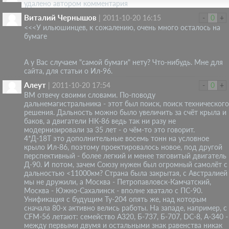
удалено автором комментария
Виталий Чернышов
|
2011-10-20 16:15
-
0
+
<<<У ильюшинцев, к сожалению, очень много осталось на
бумаге
А у Вас случаем "самой бумаги" нету? Что-нибудь. Мне для
сайта, для статьи о Ил-96.
Алеут
|
2011-10-20 17:54
-
0
+
ВМ отвечу своими словами. По-поводу
дальнемагистральника - этот был поиск, поиск технического
решения. Дальность можно было увеличить за счёт крыла и
баков, а двигатели НК-86 ведь так ни разу не
модернизировали за 35 лет - о чём-то это говорит.
4*Д-18Т это дополнительные восемь тонн на условное
крыло Ил-86, поэтому проектировалось новое, под другой
перспективный - более легкий и менее тяговитый двигатель
Д-90. И потом, зачем Союзу нужен был огромный самолёт с
дальностью <11000км? Страна была закрытая, с Австралией
мы не дружили, а Москва - Петропавловск-Камчатский,
Москва - Южно-Сахалинск - вполне хватало с ПС-90.
Унификация с будущим Ту-204 опять же, над которым
сначала 80-х активно велись работы. На западе, например, с
CFM-56 летают: семейство А320, Б-737, Б-707, DC-8, А-340 -
между первыми двумя и остальными знак равенства никак