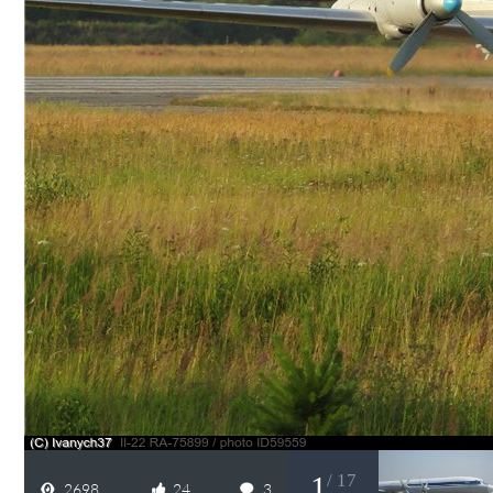
1
/ 17
2698
24
3