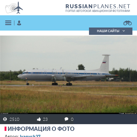
PLANES.NET
RUSSIAN
ПОРТАЛ АВТОРСКОЙ АВИАЦИОННОЙ ФОТОГРАФИИ
НАШИ САЙТЫ
Поиск фотографий
Поиск в реестре
Кратко
Подробно
ВОЙТИ
ЗАРЕГИСТРИРОВАТЬСЯ
2510
23
0
ИНФОРМАЦИЯ О ФОТО
Ivanych37
Автор: