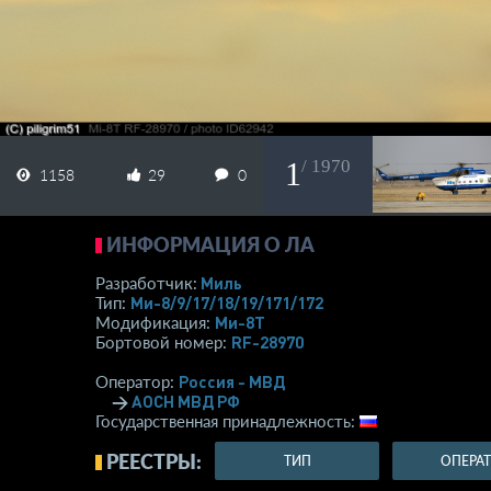
1
/ 1970
1158
29
0
ИНФОРМАЦИЯ О ЛА
Миль
Разработчик:
Ми-8/9/17/18/19/171/172
Тип:
Ми-8Т
Модификация:
RF-28970
Бортовой номер:
Россия - МВД
Оператор:
→
АОСН МВД РФ
Государственная принадлежность:
РЕЕСТРЫ:
ТИП
ОПЕРА