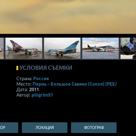
УСЛОВИЯ СЪЕМКИ
Россия
Страна:
Пермь - Большое Савино (Сокол)
(PEE/USPP)
Место:
2011
Дата:
piligrim51
Автор:
ТОР
ЛОКАЦИЯ
ФОТОГРАФ