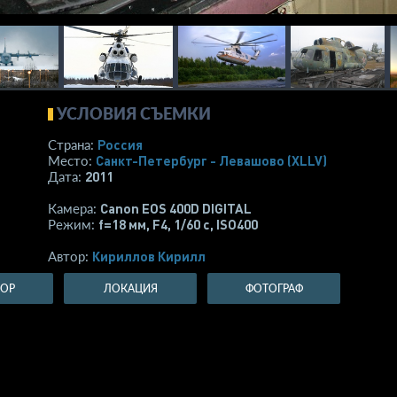
УСЛОВИЯ СЪЕМКИ
Россия
Страна:
Санкт-Петербург - Левашово
(XLLV)
Место:
2011
Дата:
Canon EOS 400D DIGITAL
Камера:
f=18 мм
,
F4
,
1/60 с
,
ISO400
Режим:
Кириллов Кирилл
Автор:
ТОР
ЛОКАЦИЯ
ФОТОГРАФ