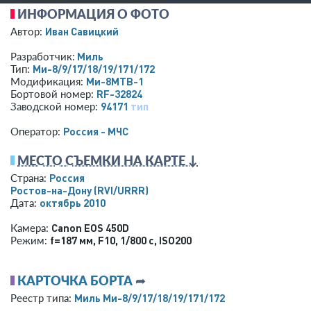
ИНФОРМАЦИЯ О ФОТО
Иван Савицкий
Автор:
Миль
Разработчик:
Ми-8/9/17/18/19/171/172
Тип:
Ми-8МТВ-1
Модификация:
RF-32824
Бортовой номер:
94171
тип
Заводской номер:
Россия - МЧС
Оператор:
МЕСТО СЪЕМКИ НА КАРТЕ ↓
Россия
Страна:
Ростов-на-Дону
(RVI/URRR)
октябрь 2010
Дата:
Canon EOS 450D
Камера:
f=187 мм
,
F10
,
1/800 с
,
ISO200
Режим:
КАРТОЧКА БОРТА
➦
Миль Ми-8/9/17/18/19/171/172
Реестр типа: