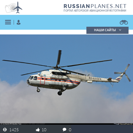
PLANES.NET
RUSSIAN
ПОРТАЛ АВТОРСКОЙ АВИАЦИОННОЙ ФОТОГРАФИИ
НАШИ САЙТЫ
Поиск фотографий
Поиск в реестре
Кратко
Подробно
ВОЙТИ
ЗАРЕГИСТРИРОВАТЬСЯ
1425
10
0