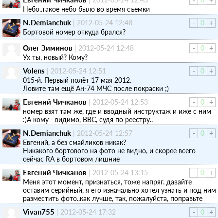
Небо..такое небо было во время съемки
N.Demianchuk
|
2012-05-24 12:48
-
0
+
Бортовой номер откуда брался?
Олег Зиминов
|
2012-05-24 12:48
-
0
+
Ух ты, новый? Кому?
Volens
|
2012-05-24 12:51
-
0
+
015-й. Первый полёт 17 мая 2012.
Ловите там ещё Ан-74 МЧС после покраски ;)
Евгений Чичканов
|
2012-05-24 12:53
-
0
+
номер взят там же, где и вводный инструктаж и иже с ним
:)А кому - видимо, ВВС, судя по реестру..
N.Demianchuk
|
2012-05-24 12:57
-
0
+
Евгений, а без смайликов никак?
Никакого бортового на фото не видно, и скорее всего
сейчас RA в бортовом лишние
Евгений Чичканов
|
2012-05-24 13:15
-
0
+
Меня этот момент, признаться, тоже напряг. давайте
оставим серийный, я его изначально хотел узнать и под ним
разместить фото..как лучше, так, пожалуйста, поправьте
Vivan755
|
2012-05-24 17:32
-
0
+