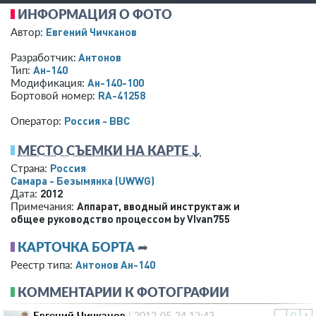
ИНФОРМАЦИЯ О ФОТО
Евгений Чичканов
Автор:
Антонов
Разработчик:
Ан-140
Тип:
Ан-140-100
Модификация:
RA-41258
Бортовой номер:
Россия - ВВС
Оператор:
МЕСТО СЪЕМКИ НА КАРТЕ ↓
Россия
Страна:
Самара - Безымянка
(UWWG)
2012
Дата:
Аппарат, вводный инструктаж и
Примечания:
общее руководство процессом by VIvan755
КАРТОЧКА БОРТА
➦
Антонов Ан-140
Реестр типа:
КОММЕНТАРИИ К ФОТОГРАФИИ
Евгений Чичканов
|
2012-05-24 12:43
-
0
+