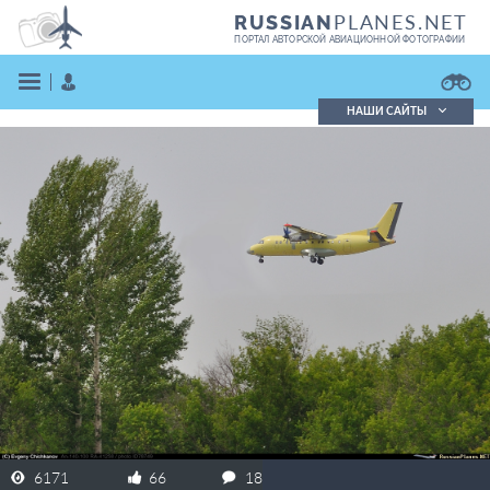
PLANES.NET
RUSSIAN
ПОРТАЛ АВТОРСКОЙ АВИАЦИОННОЙ ФОТОГРАФИИ
НАШИ САЙТЫ
Поиск фотографий
Поиск в реестре
Кратко
Подробно
ВОЙТИ
ЗАРЕГИСТРИРОВАТЬСЯ
6171
66
18