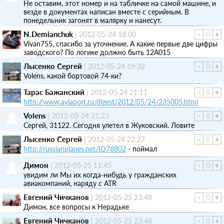
Не оставим, этот номер и на табличке на самой машине, и
везде в документах написан вместе с серийным. В
понедельник загонят в малярку и нанесут.
N.Demianchuk
|
2012-05-24 18:00
-
0
+
Vivan755, спасибо за уточнение. А какие первые две цифры
заводского? По логике должно быть 12А015
Лысенко Сергей
|
2012-05-24 19:32
-
0
+
Volens, какой бортовой 74-ки?
Тарас Бажанский
|
2012-05-24 21:11
-
0
+
http://www.aviaport.ru/digest/2012/05/24/235005.html
Volens
|
2012-05-24 21:23
-
0
+
Сергей, 31122. Сегодня улетел в Жуковский. Ловите
Лысенко Сергей
|
2012-05-24 22:27
-
0
+
http://russianplanes.net/ID78802
- поймал
Димон
|
2012-05-25 11:45
-
0
+
увидим ли Мы их когда-нибудь у гражданских
авиакомпаний, наряду с ATR
Евгений Чичканов
|
2012-05-25 23:48
-
0
+
Димон, все вопросы к Нерадьке
Евгений Чичканов
|
2012-05-25 23:48
-
0
+