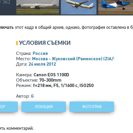
/ 362
ключать
этот кадр в общий архив, однако, фотография оставлена в ба
УСЛОВИЯ СЪЕМКИ
Россия
Страна:
Москва - Жуковский (Раменское)
(ZIA/UUBW)
Место:
24 июля 2012
Дата:
Canon EOS 1100D
Камера:
70-300mm
Объектив:
f=218 мм
,
F5
,
1/1600 с
,
ISO250
Режим:
G
Автор:
ТОР
ЛОКАЦИЯ
ФОТОГРАФ
ить комментарий.