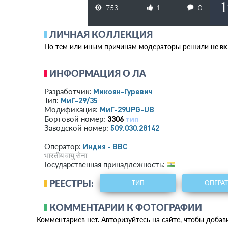
1
753
1
0
ЛИЧНАЯ КОЛЛЕКЦИЯ
По тем или иным причинам модераторы решили
не в
ИНФОРМАЦИЯ О ЛА
Микоян-Гуревич
Разработчик:
МиГ-29/35
Тип:
МиГ-29UPG-UB
Модификация:
3306
тип
Бортовой номер:
509.030.28142
Заводской номер:
Индия - ВВС
Оператор:
भारतीय वायु सेना
Государственная принадлежность:
РЕЕСТРЫ:
ТИП
ОПЕРА
КОММЕНТАРИИ К ФОТОГРАФИИ
Комментариев нет. Авторизуйтесь на сайте, чтобы добав