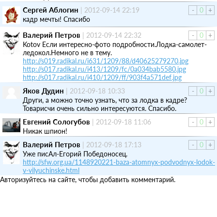
Сергей Аблогин
|
2012-09-14 22:19
-
0
+
кадр мечты! Спасибо
Валерий Петров
|
2012-09-14 22:32
-
0
+
Kotov Если интересно-фото подробности.Лодка-самолет-
ледокол.Немного не в тему.
http://s019.radikal.ru/i631/1209/88/d40625279270.jpg
http://s017.radikal.ru/i413/1209/fc/0a034bab5580.jpg
http://s017.radikal.ru/i410/1209/ff/903f4a571def.jpg
Яков Дудин
|
2012-09-18 10:33
-
0
+
Други, а можно точно узнать, что за лодка в кадре?
Товарисчи очень сильно интересуются. Спасибо.
Евгений Сологубов
|
2012-09-18 11:06
-
0
+
Никак шпион!
Валерий Петров
|
2012-09-18 17:13
-
0
+
Уже писАл-Егорий Победоносец.
http://sfw.org.ua/1148920221-baza-atomnyx-podvodnyx-lodok-
v-vilyuchinske.html
Авторизуйтесь на сайте, чтобы добавить комментарий.