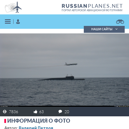
PLANES.NET
RUSSIAN
ПОРТАЛ АВТОРСКОЙ АВИАЦИОННОЙ ФОТОГРАФИИ
НАШИ САЙТЫ
Поиск фотографий
Поиск в реестре
Кратко
Подробно
ВОЙТИ
ЗАРЕГИСТРИРОВАТЬСЯ
7836
63
20
ИНФОРМАЦИЯ О ФОТО
Валерий Петров
Автор: