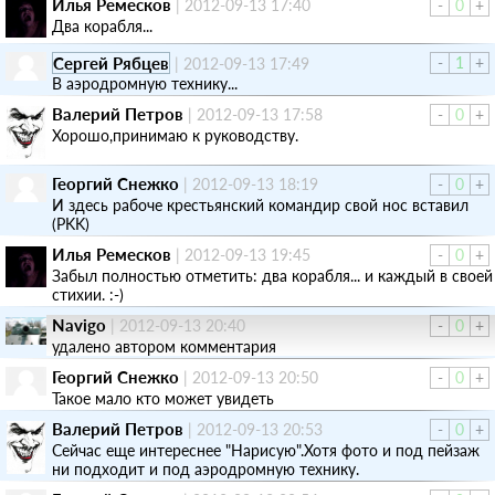
Илья Ремесков
|
2012-09-13 17:40
-
0
+
Два корабля...
Сергей Рябцев
-
1
+
|
2012-09-13 17:49
В аэродромную технику...
Валерий Петров
|
2012-09-13 17:58
-
0
+
Хорошо,принимаю к руководству.
Георгий Снежко
|
2012-09-13 18:19
-
0
+
И здесь рабоче крестьянский командир свой нос вставил
(PKK)
Илья Ремесков
|
2012-09-13 19:45
-
0
+
Забыл полностью отметить: два корабля... и каждый в своей
стихии. :-)
Navigo
|
2012-09-13 20:40
-
0
+
удалено автором комментария
Георгий Снежко
|
2012-09-13 20:50
-
0
+
Такое мало кто может увидеть
Валерий Петров
|
2012-09-13 20:53
-
0
+
Сейчас еще интереснее "Нарисую".Хотя фото и под пейзаж
ни подходит и под аэродромную технику.