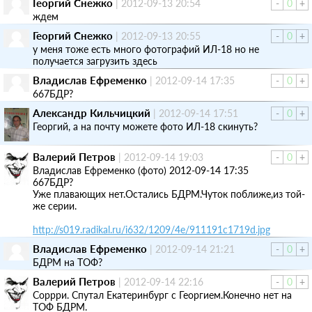
Георгий Снежко
|
2012-09-13 20:54
-
0
+
ждем
Георгий Снежко
|
2012-09-13 20:55
-
0
+
у меня тоже есть много фотографий ИЛ-18 но не
получается загрузить здесь
Владислав Ефремeнкo
|
2012-09-14 17:35
-
0
+
667БДР?
Александр Кильчицкий
|
2012-09-14 17:51
-
0
+
Георгий, а на почту можете фото ИЛ-18 скинуть?
Валерий Петров
|
2012-09-14 19:03
-
0
+
Владислав Ефремeнкo (фото) 2012-09-14 17:35
667БДР?
Уже плавающих нет.Остались БДРМ.Чуток поближе,из той-
же серии.
http://s019.radikal.ru/i632/1209/4e/911191c1719d.jpg
Владислав Ефремeнкo
|
2012-09-14 21:21
-
0
+
БДРМ на ТОФ?
Валерий Петров
|
2012-09-14 22:16
-
0
+
Соррри. Спутал Екатеринбург с Георгием.Конечно нет на
ТОФ БДРМ.