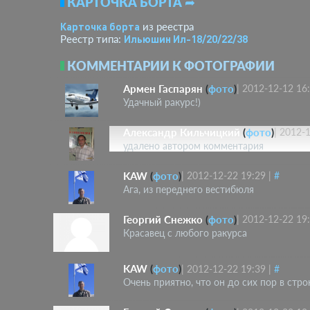
КАРТОЧКА БОРТА ➦
Карточка борта
из реестра
Ильюшин Ил-18/20/22/38
Реестр типа:
КОММЕНТАРИИ К ФОТОГРАФИИ
Армен Гаспарян
(
фото
)
|
2012-12-12 16
Удачный ракурс!)
Александр Кильчицкий
(
фото
)
|
2012-1
удалено автором комментария
KAW
(
фото
)
|
2012-12-22 19:29
|
#
Ага, из переднего вестибюля
Георгий Снежко
(
фото
)
|
2012-12-22 19
Красавец с любого ракурса
KAW
(
фото
)
|
2012-12-22 19:39
|
#
Очень приятно, что он до сих пор в стр