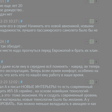
:11
|
#
-
0
+
ою еще лет 20
ое дежурство .
дач нет
2-23 10:27
|
#
-
0
+
или его в серии! Начинить его новой авионикой, новыми
 надежности, лучшего пассажирского самолета было бы не
:26
|
#
-
0
+
так обходит .
ом месте надо прогнуться перед Еврожопой и брать их хлам .
|
#
-
0
+
о даже если ему в середине всё поменять - навряд ли теперь
его эксплуатацию. Теперь всем нужен комфорт, особенно на
о, что хоть кто-то нашёл ему работу в наше время.
2-23 12:02
|
#
-
0
+
исал А я писал-НОВЫЕ ИНТЕРЬЕРЫ-то есть-современный
дить ИЛ-18 серийно , на основе новейших технологий-
 а это- тоже экономия. Ну и создать современный уровень
 материалы, новые технологии Было бы желание. А у
ОРОВАТЬ.. Как можно меньше вкладывать в авиацию-и как