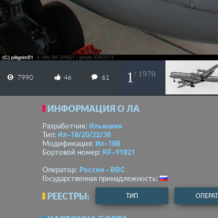
1
/ 1970
7990
46
61
ИНФОРМАЦИЯ О ЛА
Ильюшин
Разработчик:
Ил-18/20/22/38
Тип:
Ил-18В
Модификация:
RF-91821
Бортовой номер:
Россия - ВВС
Оператор:
Государственная принадлежность:
РЕЕСТРЫ:
ТИП
ОПЕРА