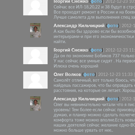
Георгий Снежко
(
фото
)
|
2012-12-23 10
Сейчас все ИЛ-18,20,22 и 38 будут в стр
Все проходят ремонт в России и на боев
Лучше самолета для выполнения спец за
Александр Кильчицкий
(
фото
)
|
2012-1
А как было бы здорово если бы возобнов
интерьерами-и при его экономичности,и
найти.
Георгий Снежко
(
фото
)
|
2012-12-23 11
Да он по экономике Бобиков 737 только 
У нас сейчас все умные сидят . На перв
Илюха очень хороший
Олег Волков
(
фото
)
|
2012-12-23 11:33
Самолёт отличный, вот только боюсь, чт
найдешь пассажиров, что бы оправдать 
расстояния, на которые он летает. Хорош
Александр Кильчицкий
(
фото
)
|
2012-1
Олег вы невнимательно читали что я п
уровень! Тем более-если сейчас приизво
думаю, и планер можно сделать полегче,
комфорта тоже можно вполне.Есть новые
наших деятелей сейчас желание одно-В
можно больше урвать от нее..