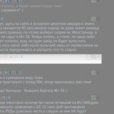
-
0
+
59
|
#
(
A
)
|
(
R
)
|
вогнать, и будет сравнительно тихо.
справимся? :)
|
#
-
0
+
т, здесь на сайте в основном ценители авиации и знают,
, а процентов 80 пассажиров навряд ли даже знают разницу
иностранные, по-этому выберут скорее их. Иностранцы, в
и сядут в Ил-18. Теперь вопрос, а станет ли какая-либо
ет понятен, ведь ни один завод не будет выпускать
в хоть какой либо мало-мальский заказ от перевозчиков на
ысла переделывать и улучшать что-то старое.
2-23 18:15
|
#
-
0
+
6
|
#
(
A
)
|
(
R
)
|
-
0
+
то и суммарное ведь тоже.
е практикуют с конца 80х, когда закончилась массовая
про батюшку - бывшего бортача Ил-18 :)
:19
|
#
-
0
+
о как некоторое количество часов летавший на Ил-38(будем
аешь(по сравнению с БЕ-12 тихо-))).И противофаза
ать РУДы довольно часто,а следом за ним КК будет