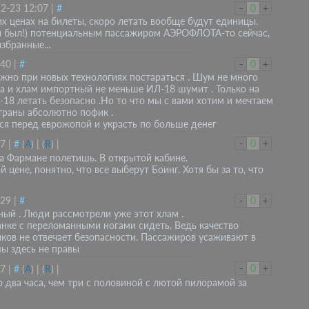
2-23 12:07
|
#
-
0
+
этих ценах на билеты, скоро летать вообще будут единицы.
и был!) потенциальным пассажиром АЭРОФЛОТА-то сейчас,
избранные...
:40
|
#
-
0
+
жно при новых технологиях постараться . Шум не много
а и хлам импортный не меньше ИЛ-18 шумит . Только на
18 летать безопасно .Но то что мы с вами хотим и мечтаем
страны абсолютно пофик .
ься перед еврожопой и украсть по больше денег
-
0
+
47
|
#
(
A
)
|
(
R
)
|
и на Фармане полетишь. В открытой кабине.
 цене, понятно, что все выберут Боинг. Хотя бы за то, что
:29
|
#
-
0
+
ный . Люди рассмотрели уже этот хлам .
нке с переломанными ногами сидеть. Ведь качество
иков не отвечает безопасности. Пассажиров усаживают в
 вы здесь не правы
-
0
+
37
|
#
(
A
)
|
(
R
)
|
о два часа, чем три с половиной с лютой пилорамой за