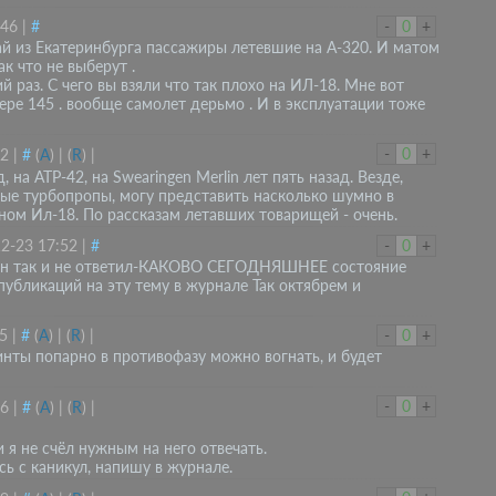
:46
|
#
-
0
+
ай из Екатеринбурга пассажиры летевшие на А-320. И матом
к что не выберут .
 раз. С чего вы взяли что так плохо на ИЛ-18. Мне вот
ере 145 . вообще самолет дерьмо . И в эксплуатации тоже
-
0
+
52
|
#
(
A
)
|
(
R
)
|
, на АТР-42, на Swearingen Merlin лет пять назад. Везде,
ые турбопропы, могу представить насколько шумно в
ом Ил-18. По рассказам летавших товарищей - очень.
2-23 17:52
|
#
-
0
+
ти он так и не ответил-КАКОВО СЕГОДНЯШНЕЕ состояние
 публикаций на эту тему в журнале Так октябрем и
5
|
#
(
A
)
|
(
R
)
|
-
0
+
инты попарно в противофазу можно вогнать, и будет
-
0
+
56
|
#
(
A
)
|
(
R
)
|
 я не счёл нужным на него отвечать.
ь с каникул, напишу в журнале.