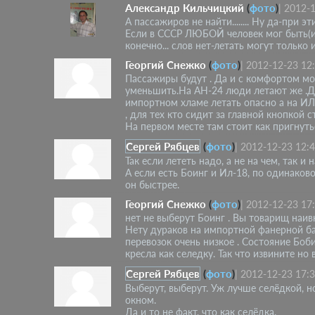
Александр Кильчицкий
(
фото
)
|
2012-1
А пассажиров не найти........ Ну да-при 
Если в СССР ЛЮБОЙ человек мог быть(
конечно... слов нет-летать могут только 
Георгий Снежко
(
фото
)
|
2012-12-23 12
Пассажиры будут . Да и с комфортом мо
уменьшить.На АН-24 люди летают же .Д
импортном хламе летать опасно а на ИЛ-
, для тех кто сидит за главной кнопкой 
На первом месте там стоит как пригнут
Сергей Рябцев
(
фото
)
|
2012-12-23 12:
Так если лететь надо, а не на чем, так 
А если есть Боинг и Ил-18, по одинаковой
он быстрее.
Георгий Снежко
(
фото
)
|
2012-12-23 17
нет не выберут Боинг . Вы товарищ наив
Нету дураков на импортной фанерной ба
перевозок очень низкое . Состояние Боб
кресла как селедку. Так что извините но
Сергей Рябцев
(
фото
)
|
2012-12-23 17:
Выберут, выберут. Уж лучше селёдкой, н
окном.
Да и то не факт, что как селёдка.