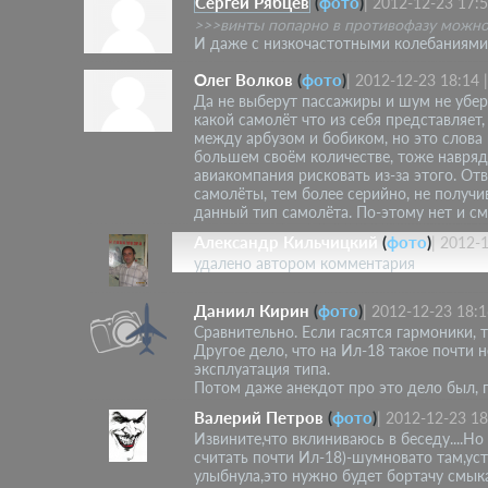
Сергей Рябцев
(
фото
)
|
2012-12-23 17:
>>>винты попарно в противофазу можно 
И даже с низкочастотными колебаниями 
Олег Волков
(
фото
)
|
2012-12-23 18:14
Да не выберут пассажиры и шум не уберу
какой самолёт что из себя представляет
между арбузом и бобиком, но это слова 
большем своём количестве, тоже навряд л
авиакомпания рисковать из-за этого. Отв
самолёты, тем более серийно, не получи
данный тип самолёта. По-этому нет и см
Александр Кильчицкий
(
фото
)
|
2012-1
удалено автором комментария
Даниил Кирин
(
фото
)
|
2012-12-23 18:1
Сравнительно. Если гасятся гармоники, 
Другое дело, что на Ил-18 такое почти н
эксплуатация типа.
Потом даже анекдот про это дело был, 
Валерий Петров
(
фото
)
|
2012-12-23 18
Извините,что вклиниваюсь в беседу....Н
считать почти Ил-18)-шумновато там,уст
улыбнула,это нужно будет бортачу смык