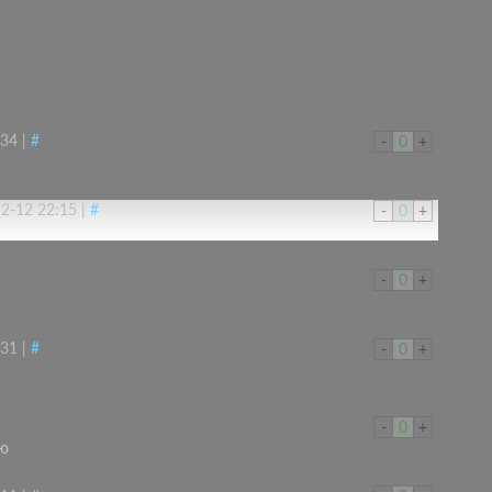
:34
|
#
-
0
+
2-12 22:15
|
#
-
0
+
-
0
+
:31
|
#
-
0
+
-
0
+
ою