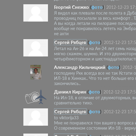
Георгий Снежко
(
фото
)
|
2012-12-23 17
Я видел как плевали после полета в Дуб
проводниц посылали за весь комфорт . Та
А вы когда летали на пилораме последний
вообще не понравилось лететь на Эмбра
не ахти
Сергей Рябцев
(
фото
)
|
2012-12-23 17:
Летал на Ан-26 и на Ан-24 лет семь назад
мягко скажем, шумно. И это двухмоторн
четырёхмоторном и шестнадцатилопастн
Александр Кильчицкий
(
фото
)
|
2012-1
господину Ркк всегда все не так Кста
ИЛ-18 в Химках.. Что то нет больше его
закончились..
Даниил Кирин
(
фото
)
|
2012-12-23 17:5
На Ил-18, в отличие от двухмоторных, в
сравнительно тихо.
Сергей Рябцев
(
фото
)
|
2012-12-23 17:
to viktorija33
Мне не понравился тон вашего вопроса и
О современном состоянии Ил-18 - вернус