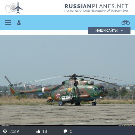
PLANES.NET
RUSSIAN
ПОРТАЛ АВТОРСКОЙ АВИАЦИОННОЙ ФОТОГРАФИИ
НАШИ САЙТЫ
Поиск фотографий
Поиск в реестре
Кратко
Подробно
ВОЙТИ
ЗАРЕГИСТРИРОВАТЬСЯ
2069
18
0