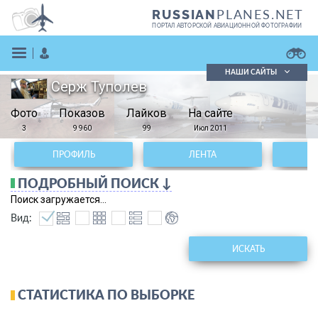
PLANES.NET
RUSSIAN
ПОРТАЛ АВТОРСКОЙ АВИАЦИОННОЙ ФОТОГРАФИИ
НАШИ САЙТЫ
Серж Туполев
Поиск фотографий
Фото
Показов
Поиск в реестре
Лайков
На сайте
Кратко
Подробно
3
9 960
99
Июл 2011
ВОЙТИ
ПРОФИЛЬ
ЛЕНТА
ПОДРОБНЫЙ ПОИСК ↓
Поиск загружается...
Вид:
ИСКАТЬ
ЗАРЕГИСТРИРОВАТЬСЯ
СТАТИСТИКА ПО ВЫБОРКЕ