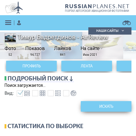
PLANES.NET
RUSSIAN
ПОРТАЛ АВТОРСКОЙ АВИАЦИОННОЙ ФОТОГРАФИИ
НАШИ САЙТЫ
Тимур Бадретдинов - AirReview
Поиск фотографий
Фото
Показов
Поиск в реестре
Лайков
На сайте
Кратко
Подробно
52
96 727
841
Июн 2021
ВОЙТИ
ПРОФИЛЬ
ЛЕНТА
ПОДРОБНЫЙ ПОИСК ↓
Поиск загружается...
Вид:
ИСКАТЬ
ЗАРЕГИСТРИРОВАТЬСЯ
СТАТИСТИКА ПО ВЫБОРКЕ