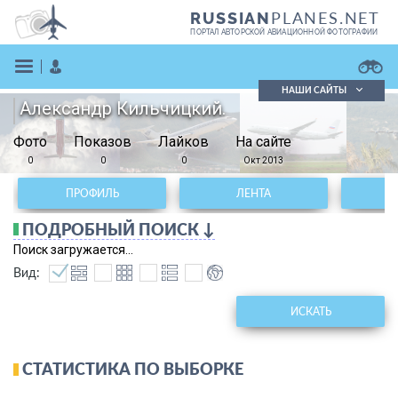
PLANES.NET
RUSSIAN
ПОРТАЛ АВТОРСКОЙ АВИАЦИОННОЙ ФОТОГРАФИИ
НАШИ САЙТЫ
Александр Кильчицкий.
Поиск фотографий
Фото
Показов
Поиск в реестре
Лайков
На сайте
Кратко
Подробно
0
0
0
Окт 2013
ВОЙТИ
ПРОФИЛЬ
ЛЕНТА
ПОДРОБНЫЙ ПОИСК ↓
Поиск загружается...
Вид:
ИСКАТЬ
ЗАРЕГИСТРИРОВАТЬСЯ
СТАТИСТИКА ПО ВЫБОРКЕ