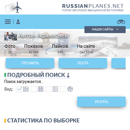
PLANES.NET
RUSSIAN
ПОРТАЛ АВТОРСКОЙ АВИАЦИОННОЙ ФОТОГРАФИИ
НАШИ САЙТЫ
Антон Афанасьев
Поиск фотографий
Фото
Показов
Поиск в реестре
Лайков
На сайте
Кратко
Подробно
22
42 590
533
Окт 2016
ВОЙТИ
ПРОФИЛЬ
ЛЕНТА
ПОДРОБНЫЙ ПОИСК ↓
Поиск загружается...
Вид:
ИСКАТЬ
ЗАРЕГИСТРИРОВАТЬСЯ
СТАТИСТИКА ПО ВЫБОРКЕ