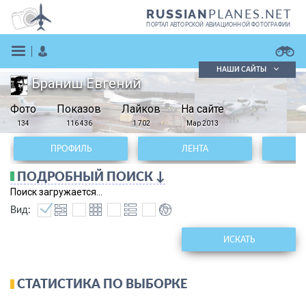
PLANES.NET
RUSSIAN
ПОРТАЛ АВТОРСКОЙ АВИАЦИОННОЙ ФОТОГРАФИИ
НАШИ САЙТЫ
Браниш Евгений
Поиск фотографий
Фото
Показов
Поиск в реестре
Лайков
На сайте
Кратко
Подробно
134
116 436
1 702
Мар 2013
ВОЙТИ
ПРОФИЛЬ
ЛЕНТА
ПОДРОБНЫЙ ПОИСК ↓
Поиск загружается...
Вид:
ИСКАТЬ
ЗАРЕГИСТРИРОВАТЬСЯ
СТАТИСТИКА ПО ВЫБОРКЕ