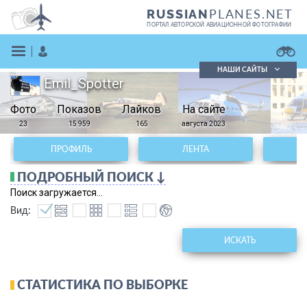
PLANES.NET
RUSSIAN
ПОРТАЛ АВТОРСКОЙ АВИАЦИОННОЙ ФОТОГРАФИИ
НАШИ САЙТЫ
Emil_Spotter
Поиск фотографий
Фото
Показов
Поиск в реестре
Лайков
На сайте
Кратко
Подробно
23
15 959
165
августа 2023
ВОЙТИ
ПРОФИЛЬ
ЛЕНТА
ПОДРОБНЫЙ ПОИСК ↓
Поиск загружается...
Вид:
ИСКАТЬ
ЗАРЕГИСТРИРОВАТЬСЯ
СТАТИСТИКА ПО ВЫБОРКЕ