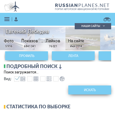
PLANES.NET
RUSSIAN
ПОРТАЛ АВТОРСКОЙ АВИАЦИОННОЙ ФОТОГРАФИИ
НАШИ САЙТЫ
Евгений Лебедев
Поиск фотографий
Фото
Показов
Поиск в реестре
Лайков
На сайте
Кратко
Подробно
5 916
6 841 341
76 021
Июл 2014
ВОЙТИ
ПРОФИЛЬ
ЛЕНТА
ПОДРОБНЫЙ ПОИСК ↓
Поиск загружается...
Вид:
ИСКАТЬ
ЗАРЕГИСТРИРОВАТЬСЯ
СТАТИСТИКА ПО ВЫБОРКЕ