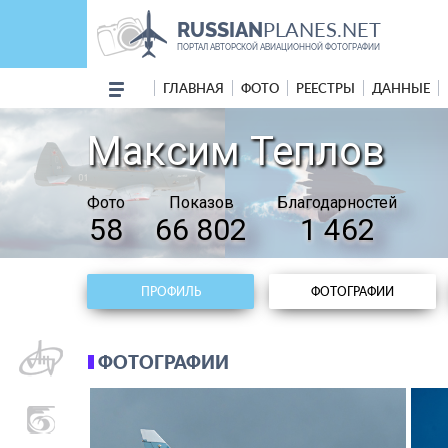
PLANES.NET
RUSSIAN
ПОРТАЛ АВТОРСКОЙ АВИАЦИОННОЙ ФОТОГРАФИИ
ГЛАВНАЯ
ФОТО
РЕЕСТРЫ
ДАННЫЕ
Максим Теплов
Фото
Показов
Благодарностей
58
66 802
1 462
ПРОФИЛЬ
ФОТОГРАФИИ
ФОТОГРАФИИ