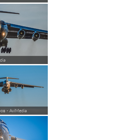
dia
в - AviMedia