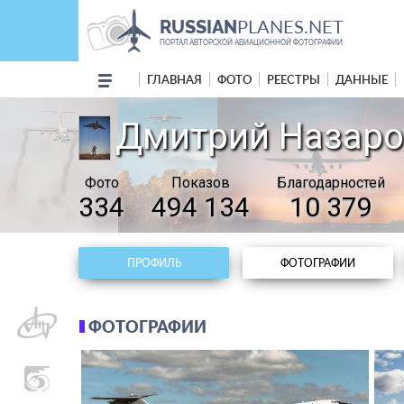
PLANES.NET
RUSSIAN
ПОРТАЛ АВТОРСКОЙ АВИАЦИОННОЙ ФОТОГРАФИИ
ГЛАВНАЯ
ФОТО
РЕЕСТРЫ
ДАННЫЕ
Дмитрий Назаров
Фото
Показов
Благодарностей
334
494 134
10 379
ПРОФИЛЬ
ФОТОГРАФИИ
ФОТОГРАФИИ