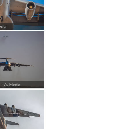
edia
- AviMedia