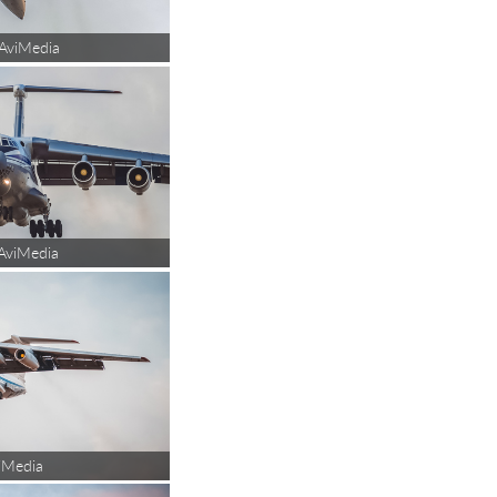
AviMedia
AviMedia
iMedia