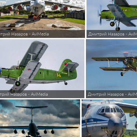
Дмитрий Назаров - AviM
трий Назаров - AviMedia
рий Назаров - AviMedia
Дмитрий Назаров - AviM