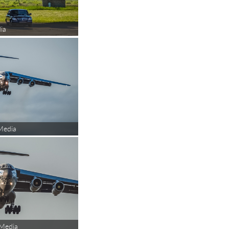
ia
Media
Media