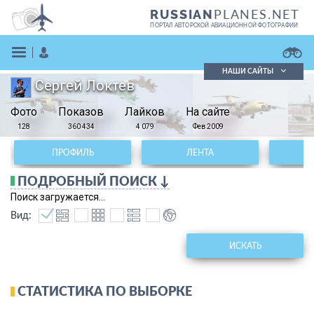
PLANES.NET
RUSSIAN
ПОРТАЛ АВТОРСКОЙ АВИАЦИОННОЙ ФОТОГРАФИИ
НАШИ САЙТЫ
Сергей Локтев
Поиск фотографий
Фото
Показов
Поиск в реестре
Лайков
На сайте
Кратко
Подробно
128
360 434
4 079
Фев 2009
ВОЙТИ
ПРОФИЛЬ
ЛЕНТА
ПОДРОБНЫЙ ПОИСК ↓
Поиск загружается...
Вид:
ИСКАТЬ
ЗАРЕГИСТРИРОВАТЬСЯ
СТАТИСТИКА ПО ВЫБОРКЕ