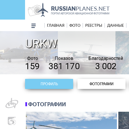
PLANES.NET
RUSSIAN
ПОРТАЛ АВТОРСКОЙ АВИАЦИОННОЙ ФОТОГРАФИИ
ГЛАВНАЯ
ФОТО
РЕЕСТРЫ
ДАННЫЕ
URKW
Фото
Показов
Благодарностей
159
381 170
3 002
ПРОФИЛЬ
ФОТОГРАФИИ
ФОТОГРАФИИ