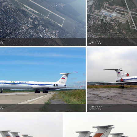
KW
URKW
KW
URKW