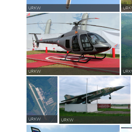
URKW
UR
URKW
UR
URKW
URKW