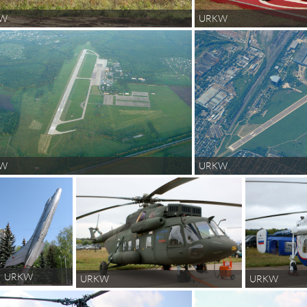
KW
URKW
KW
URKW
URKW
URKW
URKW