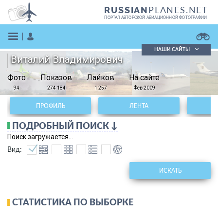
PLANES.NET
RUSSIAN
ПОРТАЛ АВТОРСКОЙ АВИАЦИОННОЙ ФОТОГРАФИИ
НАШИ САЙТЫ
Виталий Владимирович
Поиск фотографий
Фото
Показов
Поиск в реестре
Лайков
На сайте
Кратко
Подробно
94
274 184
1 257
Фев 2009
ВОЙТИ
ПРОФИЛЬ
ЛЕНТА
ПОДРОБНЫЙ ПОИСК ↓
Поиск загружается...
Вид:
ИСКАТЬ
ЗАРЕГИСТРИРОВАТЬСЯ
СТАТИСТИКА ПО ВЫБОРКЕ