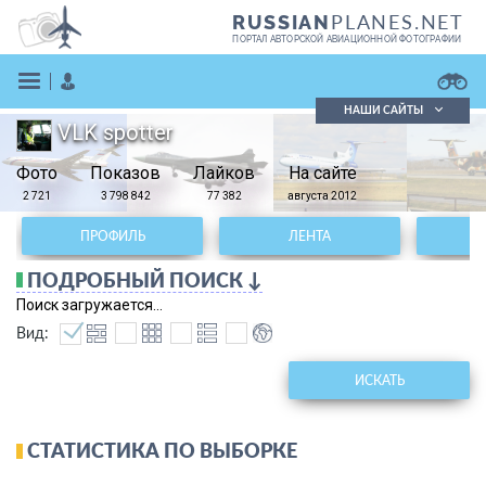
PLANES.NET
RUSSIAN
ПОРТАЛ АВТОРСКОЙ АВИАЦИОННОЙ ФОТОГРАФИИ
НАШИ САЙТЫ
VLK spotter
Поиск фотографий
Фото
Показов
Поиск в реестре
Лайков
На сайте
Кратко
Подробно
2 721
3 798 842
77 382
августа 2012
ВОЙТИ
ПРОФИЛЬ
ЛЕНТА
ПОДРОБНЫЙ ПОИСК ↓
Поиск загружается...
Вид:
ИСКАТЬ
ЗАРЕГИСТРИРОВАТЬСЯ
СТАТИСТИКА ПО ВЫБОРКЕ