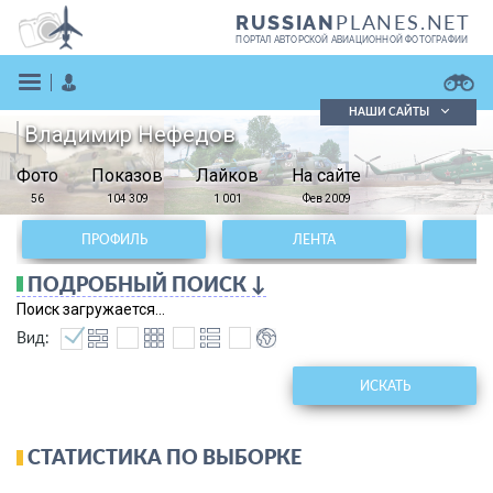
PLANES.NET
RUSSIAN
ПОРТАЛ АВТОРСКОЙ АВИАЦИОННОЙ ФОТОГРАФИИ
НАШИ САЙТЫ
Владимир Нефедов
Поиск фотографий
Фото
Показов
Поиск в реестре
Лайков
На сайте
Кратко
Подробно
56
104 309
1 001
Фев 2009
ВОЙТИ
ПРОФИЛЬ
ЛЕНТА
ПОДРОБНЫЙ ПОИСК ↓
Поиск загружается...
Вид:
ИСКАТЬ
ЗАРЕГИСТРИРОВАТЬСЯ
СТАТИСТИКА ПО ВЫБОРКЕ