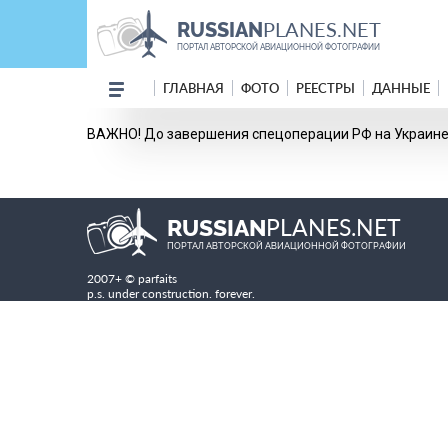
PLANES.NET
RUSSIAN
ПОРТАЛ АВТОРСКОЙ АВИАЦИОННОЙ ФОТОГРАФИИ
ГЛАВНАЯ
ФОТО
РЕЕСТРЫ
ДАННЫЕ
ВАЖНО! До завершения спецоперации РФ на Украине 
PLANES.NET
RUSSIAN
ПОРТАЛ АВТОРСКОЙ АВИАЦИОННОЙ ФОТОГРАФИИ
2007+ © parfaits
p.s. under construction. forever.