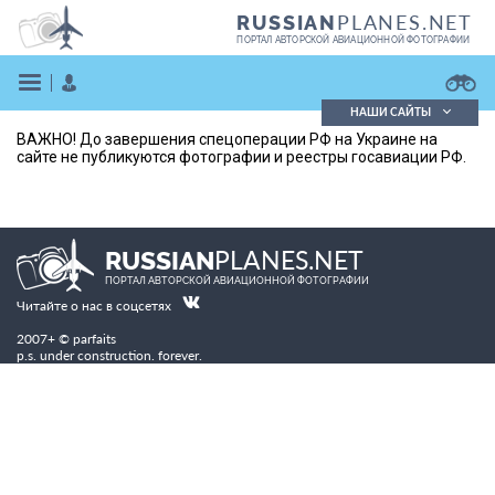
PLANES.NET
RUSSIAN
ПОРТАЛ АВТОРСКОЙ АВИАЦИОННОЙ ФОТОГРАФИИ
НАШИ САЙТЫ
ВАЖНО! До завершения спецоперации РФ на Украине на
Поиск фотографий
сайте не публикуются фотографии и реестры госавиации РФ.
Поиск в реестре
Кратко
Подробно
ВОЙТИ
PLANES.NET
RUSSIAN
ПОРТАЛ АВТОРСКОЙ АВИАЦИОННОЙ ФОТОГРАФИИ
Читайте о нас в соцсетях
2007+ © parfaits
p.s. under construction. forever.
ЗАРЕГИСТРИРОВАТЬСЯ