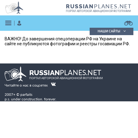
PLANES.NET
RUSSIAN
ПОРТАЛ АВТОРСКОЙ АВИАЦИОННОЙ ФОТОГРАФИИ
НАШИ САЙТЫ
ВАЖНО! До завершения спецоперации РФ на Украине на
Поиск фотографий
сайте не публикуются фотографии и реестры госавиации РФ.
Поиск в реестре
Кратко
Подробно
ВОЙТИ
PLANES.NET
RUSSIAN
ПОРТАЛ АВТОРСКОЙ АВИАЦИОННОЙ ФОТОГРАФИИ
Читайте о нас в соцсетях
2007+ © parfaits
p.s. under construction. forever.
ЗАРЕГИСТРИРОВАТЬСЯ