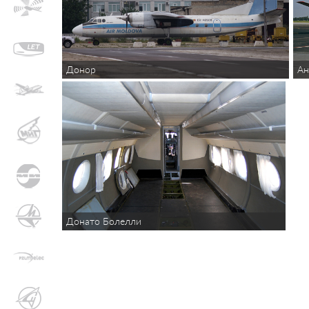
Донор
Ан
Донато Болелли