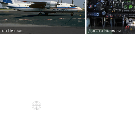
Донато Болелли
тон Петров