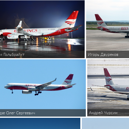
м Гольбрайхт
Игорь Двуреков
Андрей Чурсин
дзе Олег Сергеевич