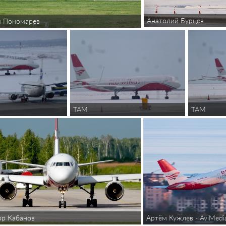
Анатолий Бурцев
я Пономарев
TAM
TAM
р Кабанов
Артём Кужлев - AviMedi