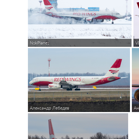
NskPlanes
V
Ан
Александр Лебедев