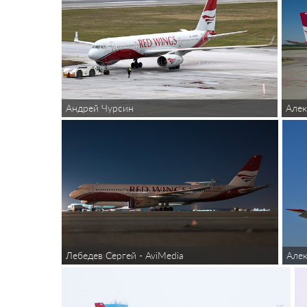
Андрей Чурсин
Алек
Лебедев Сергей - AviMedia
Алек