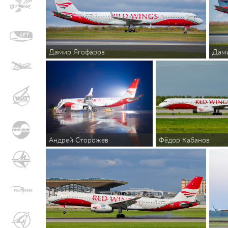
Дамир Ягофаров
Дам
Андрей Сторожев
Фёдор Кабанов