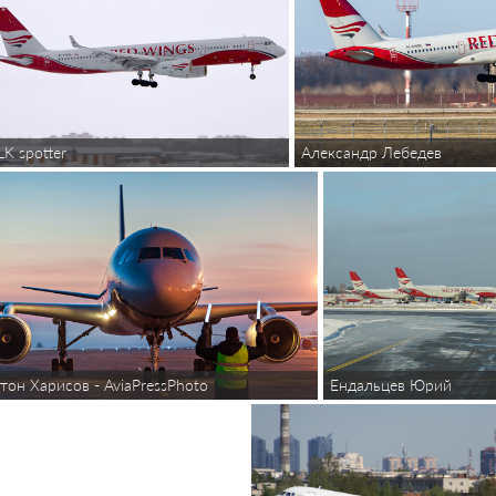
Александр Лебедев
LK spotter
Ендальцев Юрий
тон Харисов - AviaPressPhoto