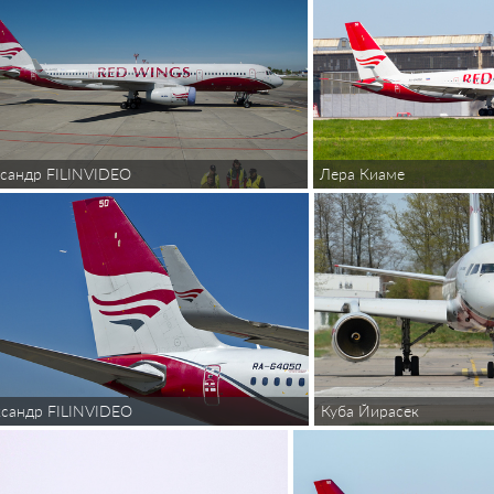
сандр FILINVIDEO
Лера Киаме
Куба Йирасек
сандр FILINVIDEO