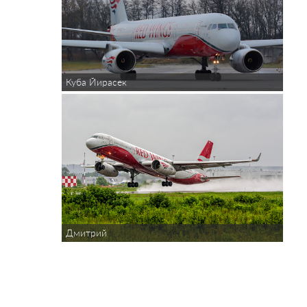
Куба Йирасек
Дмитрий