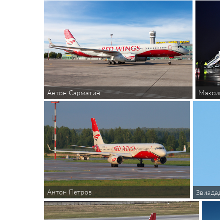
Макси
Антон Сарматин
Антон Петров
Звиада