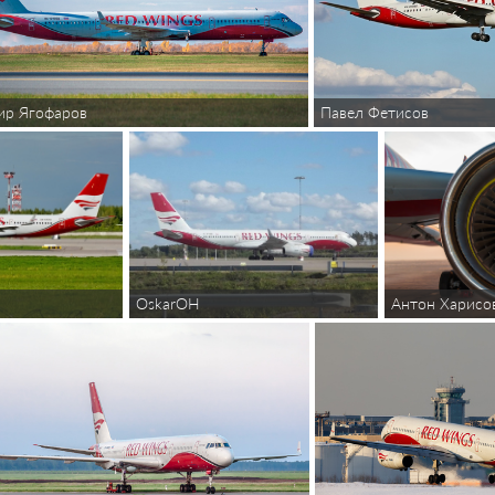
ир Ягофаров
Павел Фетисов
OskarOH
Антон Харисов