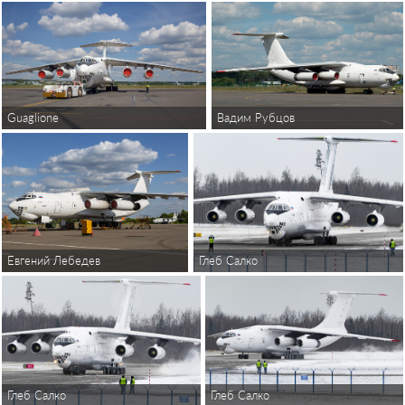
Вадим Рубцов
Guaglione
Евгений Лебедев
Глеб Салко
Глеб Салко
Глеб Салко