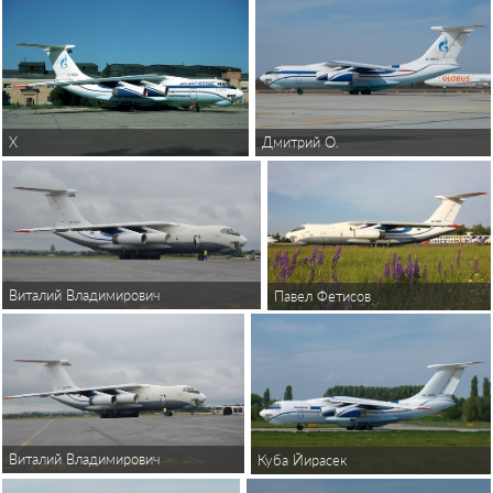
Дмитрий О.
X
Виталий Владимирович
Павел Фетисов
Виталий Владимирович
Куба Йирасек