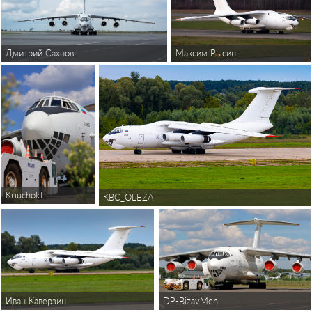
Максим Рысин
Дмитрий Сахнов
KriuchokT
KBC_OLEZA
Иван Каверзин
DP-BizavMen