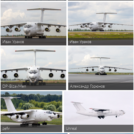
Иван Ураков
Иван Ураков
DP-BizavMen
Александр Горюнов
zefir
Unreal