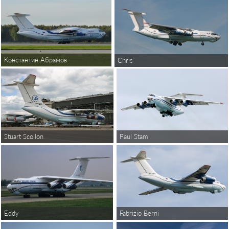
Константин Абрамов
Chris
Paul Stam
Stuart Scollon
Eddy
Fabrizio Berni