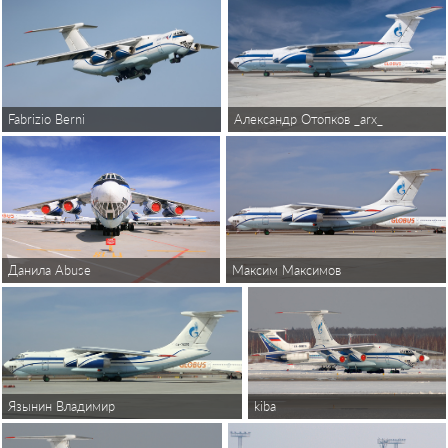
Fabrizio Berni
Александр Отопков _arx_
Максим Максимов
Данила Abuse
kiba
Язынин Владимир