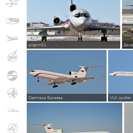
piligrim51
Вяче
Светлана Балаева
VLK spotter