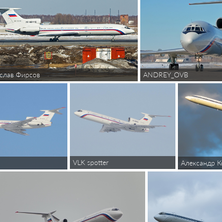
ANDREY_OVB
слав Фирсов
VLK spotter
Александр 