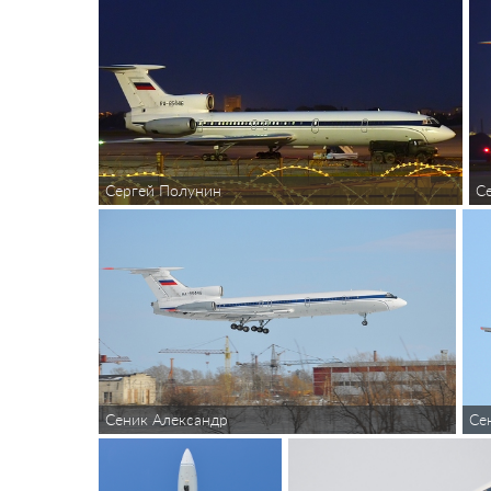
С
Сергей Полунин
Сеник Александр
Се