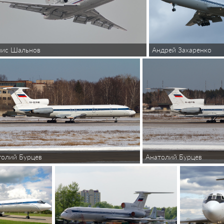
нис Шальнов
Андрей Захаренко
толий Бурцев
Анатолий Бурцев