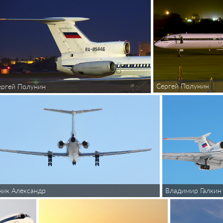
Сергей Полунин
ергей Полунин
ник Александр
Владимир Галкин