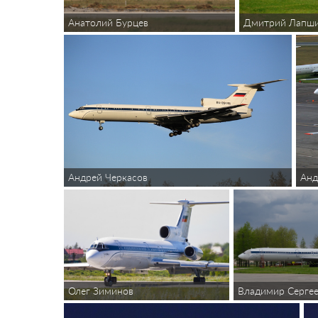
Анатолий Бурцев
Дмитрий Лапш
Андрей Черкасов
Анд
Владимир Серге
Олег Зиминов