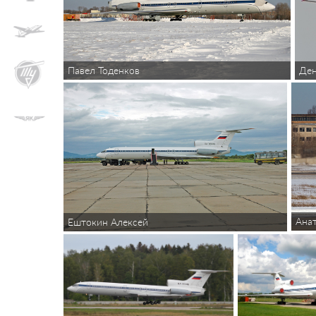
Павел Тоденков
Де
Ана
Ештокин Алексей