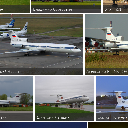
piligrim51
ин
Владимир Сергеевич
Александр FILINVIDE
рей Чурсин
Дмитрий Лапшин
евич
Сергей Полунин