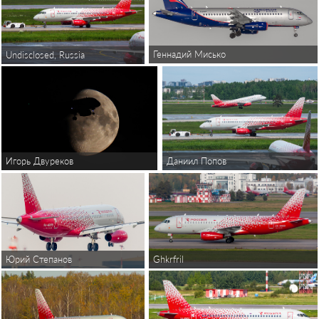
Геннадий Мисько
Undisclosed, Russia
Игорь Двуреков
Даниил Попов
Ghkrfril
Юрий Степанов