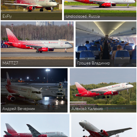
Undisclosed, Russia
ExFly
MATTZ7
Грошев Владимир
Андрей Вечернин
Алексей Калинин