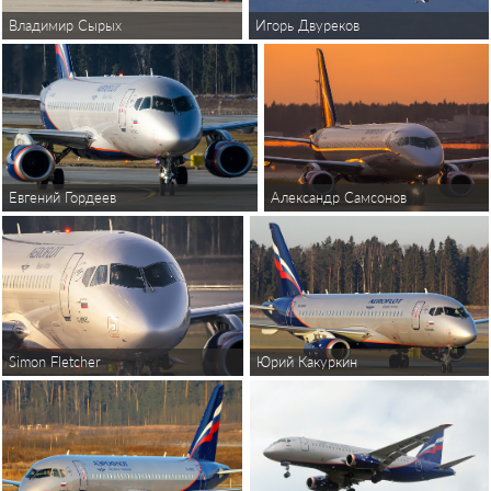
Владимир Сырых
Игорь Двуреков
Евгений Гордеев
Александр Самсонов
Юрий Какуркин
Simon Fletcher