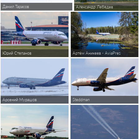
Данил Тарасов
Александр Лебедев
Юрий Степанов
Артём Аникеев - AviaPressPhoto
Арсений Мурашов
Steddman