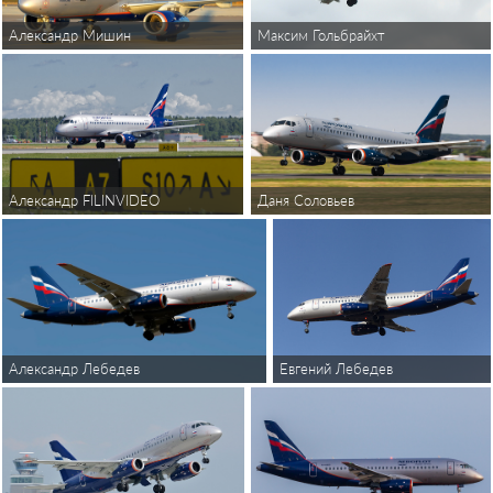
Александр Мишин
Максим Гольбрайхт
Александр FILINVIDEO
Даня Соловьев
Евгений Лебедев
Александр Лебедев