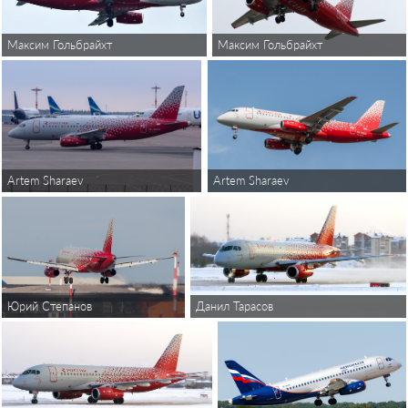
Максим Гольбрайхт
Максим Гольбрайхт
Artem Sharaev
Artem Sharaev
Данил Тарасов
Юрий Степанов