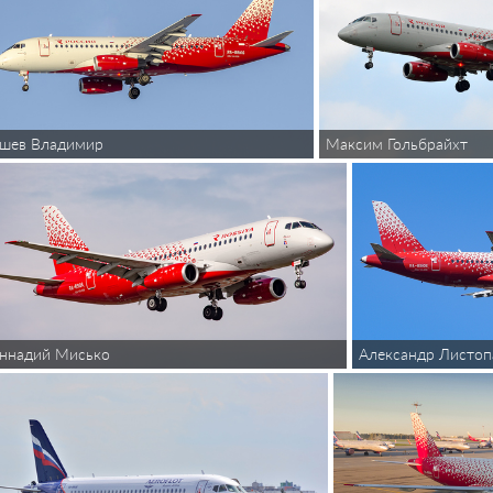
Максим Гольбрайхт
ошев Владимир
Александр Листоп
еннадий Мисько