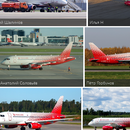
Илья Н
ий Шалимов
Анатолий Соловьёв
Пётр Горбунов