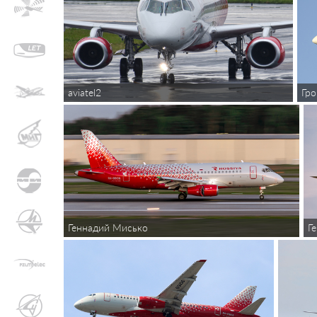
aviatel2
Гр
Геннадий Мисько
Г