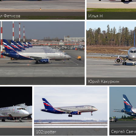
Илья Н
л Фетисов
f
Юрий Какуркин
Сергей Свеч
102spotter