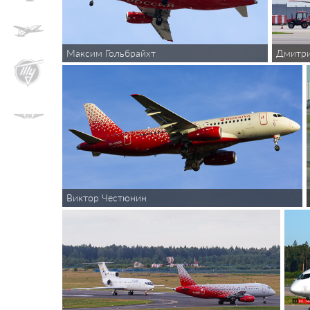
Максим Гольбрайхт
Дмитр
Виктор Честюнин