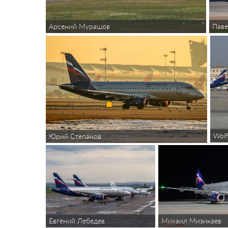
Арсений Мурашов
Паве
Wol
Юрий Степанов
Евгений Лебедев
Михаил Мизикаев