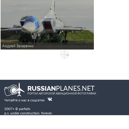
Андрей Захаренко
PLANES.NET
RUSSIAN
ПОРТАЛ АВТОРСКОЙ АВИАЦИОННОЙ ФОТОГРАФИИ
Читайте о нас в соцсетях
2007+ © parfaits
p.s. under construction. forever.