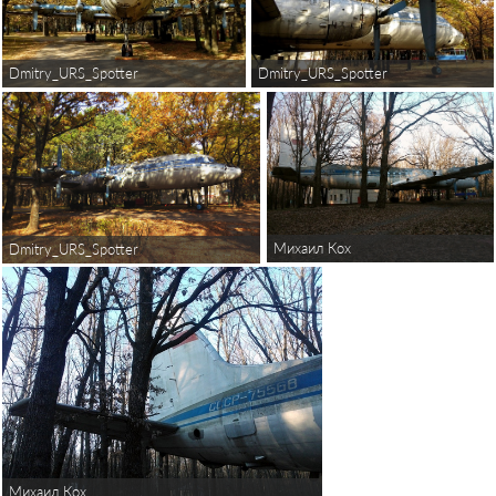
Dmitry_URS_Spotter
Dmitry_URS_Spotter
Михаил Кох
Dmitry_URS_Spotter
Михаил Кох