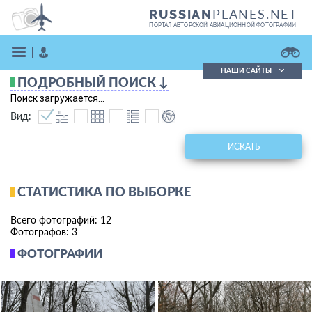
PLANES.NET
RUSSIAN
ПОРТАЛ АВТОРСКОЙ АВИАЦИОННОЙ ФОТОГРАФИИ
НАШИ САЙТЫ
ПОДРОБНЫЙ ПОИСК ↓
Поиск фотографий
Поиск загружается...
Поиск в реестре
Вид:
Кратко
Подробно
ВОЙТИ
ИСКАТЬ
СТАТИСТИКА ПО ВЫБОРКЕ
Всего фотографий: 12
Фотографов: 3
ФОТОГРАФИИ
ЗАРЕГИСТРИРОВАТЬСЯ