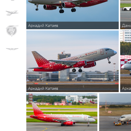
Аркадий Катаев
Дан
Аркадий Катаев
Арка