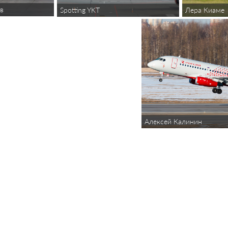
в
Лера Киаме
Spotting YKT
Алексей Калинин