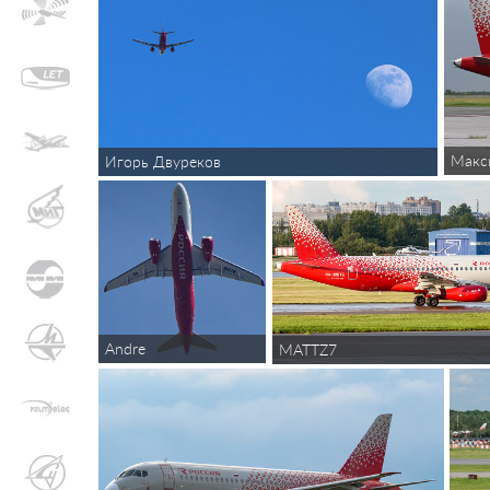
Макс
Игорь Двуреков
Andre
MATTZ7