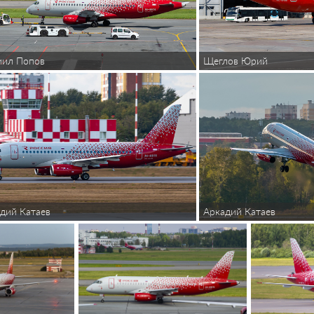
иил Попов
Щеглов Юрий
дий Катаев
Аркадий Катаев