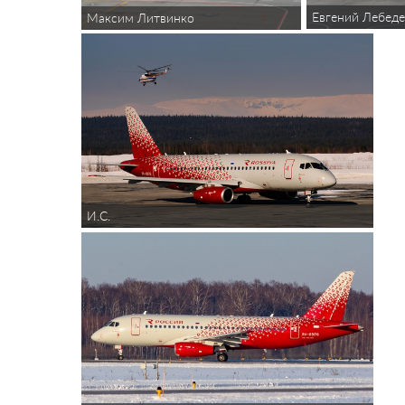
Евгений Лебеде
Максим Литвинко
И.С.