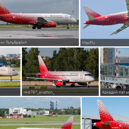
им Гольбрайхт
MaxFly
Аркадий Ката
nk6787_aviation_